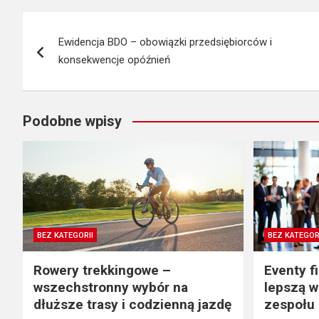
Nawigacja
Ewidencja BDO – obowiązki przedsiębiorców i
wpisu
konsekwencje opóźnień
Podobne wpisy
BEZ KATEGORII
BEZ KATEGOR
Rowery trekkingowe –
Eventy f
wszechstronny wybór na
lepszą w
dłuższe trasy i codzienną jazdę
zespołu