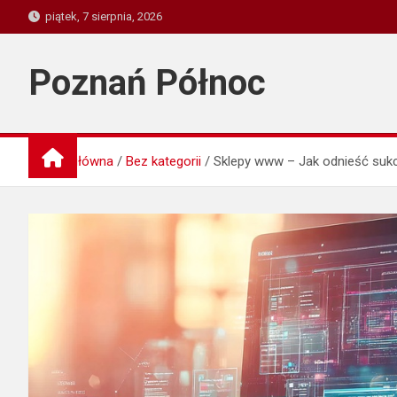
Skip
piątek, 7 sierpnia, 2026
to
content
Poznań Północ
Strona główna
Bez kategorii
Sklepy www – Jak odnieść su