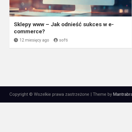
Sklepy www – Jak odnieść sukces w e-
commerce?
12 miesięcy ago
softi
Copyright © Wszelkie prawa zastrzeżone | Theme by
Mantrabra