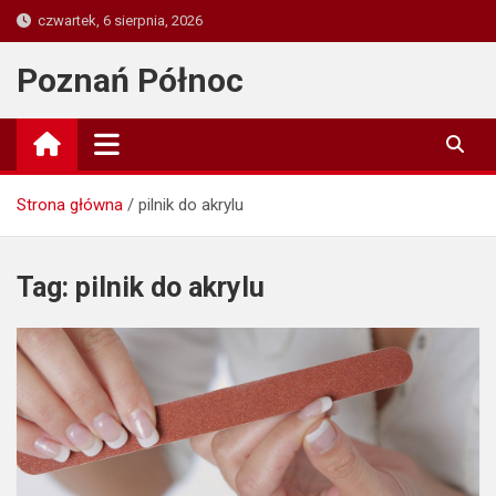
Skip
czwartek, 6 sierpnia, 2026
to
content
Poznań Północ
Strona główna
pilnik do akrylu
Tag:
pilnik do akrylu