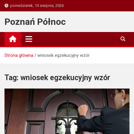
Skip
poniedziałek, 10 sierpnia, 2026
to
content
Poznań Północ
Strona główna
wniosek egzekucyjny wzór
Tag:
wniosek egzekucyjny wzór